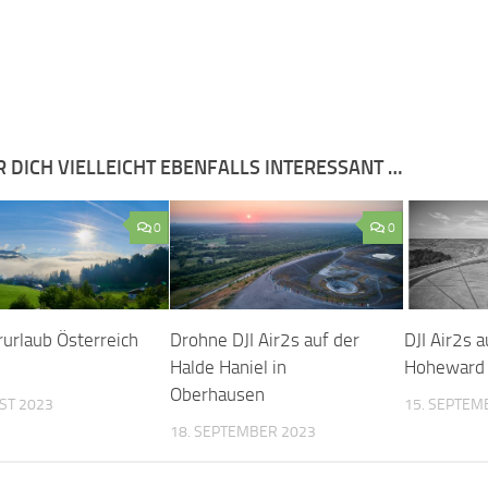
R DICH VIELLEICHT EBENFALLS INTERESSANT …
0
0
rlaub Österreich
Drohne DJI Air2s auf der
DJI Air2s 
Halde Haniel in
Hoheward 
Oberhausen
ST 2023
15. SEPTEM
18. SEPTEMBER 2023