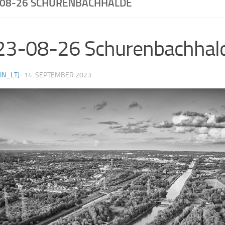
-08-26 SCHURENBACHHALDE
23-08-26 Schurenbachhal
IN_LTJ
·
14. SEPTEMBER 2023