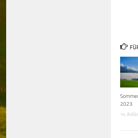
FÜ
Sommeru
2023
14. AUGU