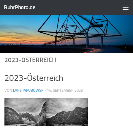
RuhrPhoto.de
Zum Inhalt springen
2023-ÖSTERREICH
2023-Österreich
VON
LARS JAKUBOWSKI
·
14. SEPTEMBER 2023